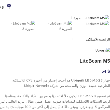
0
0
$
Click to enlarge
الرئيسية
لاسلكي
LiteBeam M5
54
$
جهاز
Ubiquiti LBE-M5-23
هو أحدث إصدار من أجهزة CPE اللاسلكية
الخارجية خفيفة الوزن والمدمجة من شركة Ubiquiti Networks.
تم تصميم
LBE-M5-23
ليكون حلاً اقتصاديًا يجمع بين الأداء والتكلفة، ومناسبًا
لربط الشبكات اللاسلكية لمسافات طويلة. يعمل ضمن نطاق التردد العالمي غير
المرخّص 5 جيجاهرتز، ويوفر أداءً عاليًا يصل إلى أكثر من 100 ميجابت/ثانية من