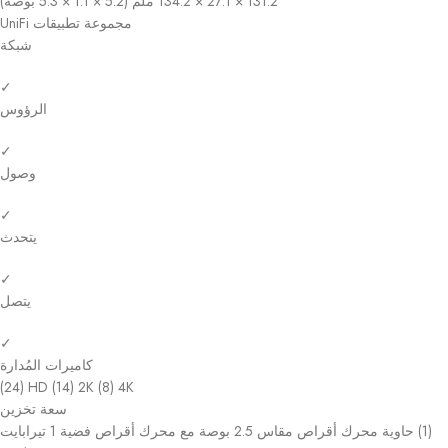
131.2 × 27.1 × 134.2 ملم (5.2 × 1.1 × 5.3 بوصة)
مجموعة تطبيقات UniFi
شبكة
✓
الرؤوس
✓
وصول
✓
يتحدث
✓
يتصل
✓
كاميرات المُدارة
(24) HD (14) 2K (8) 4K
سعة تخزين
(1) حاوية محرك أقراص مقاس 2.5 بوصة مع محرك أقراص فضية 1 تيرابايت