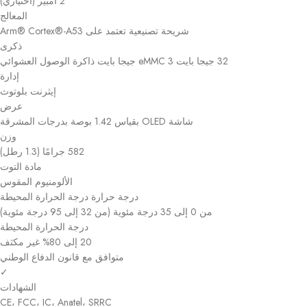
2 أمبير (اختياري)
المعالج
شريحة تصنيعية تعتمد على Arm® Cortex®-A53
ذكرى
32 جيجا بايت eMMC 3 جيجا بايت ذاكرة الوصول العشوائي
إدارة
إيثرنت بلوتوث
عرض
شاشة OLED بقياس 1.42 بوصة بدرجات المشرقة
وزن
582 جرامًا (1.3 رطل)
مادة التوت
الألومنيوم المقوس
درجة حرارة درجة الحرارة المحيطة
من 0 إلى 35 درجة مئوية (من 32 إلى 95 درجة مئوية)
درجة الحرارة المحيطة
20 إلى 80% غير مكثف
متوافق مع قانون الدفاع الوطني
✓
الشهادات
CE، FCC، IC، Anatel، SRRC