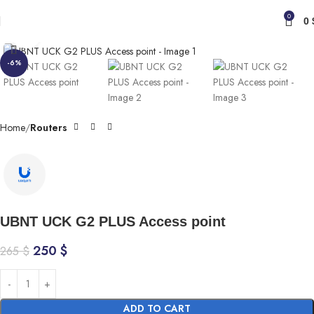
0
0
Click to enlarge
-6%
Home
Routers
UBNT UCK G2 PLUS Access point
250
$
265
$
ADD TO CART